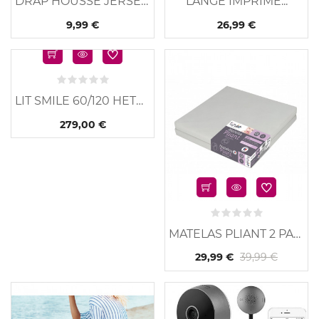
DRAP HOUSSE JERSEY...
LANGE IMPRIMÉ...
9,99 €
26,99 €
u
Nouveau
LIT SMILE 60/120 HETRE...
279,00 €
MATELAS PLIANT 2 PARTIE
39,99 €
29,99 €
u
Nouveau