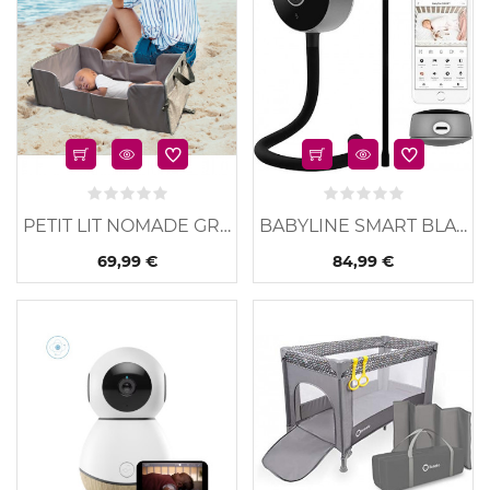
PETIT LIT NOMADE GRIS...
BABYLINE SMART BLACK
69,99 €
84,99 €
u
Nouveau