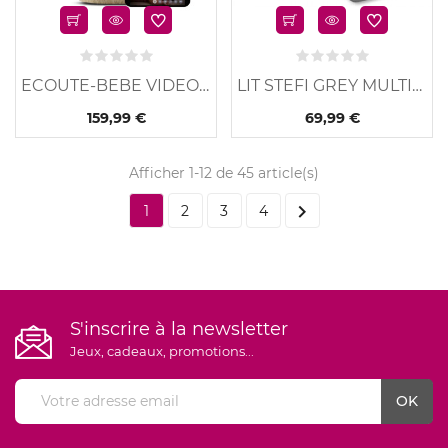
ECOUTE-BEBE VIDEO SEE...
LIT STEFI GREY MULTICOLOR
159,99 €
69,99 €
Afficher 1-12 de 45 article(s)

1
2
3
4
S'inscrire à la newsletter
Jeux, cadeaux, promotions...