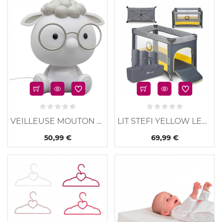
u
Nouveau
VEILLEUSE MOUTON TACTILE
LIT STEFI YELLOW LEMON
50,99 €
69,99 €
u
Nouveau