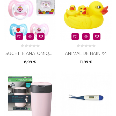
SUCETTE ANATOMIQUE MR MME
ANIMAL DE BAIN X4
6,99 €
11,99 €
u
Nouveau