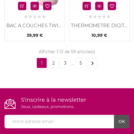
BAC A COUCHES TWIST &...
THERMOMETRE DIGITAL...
39,99 €
10,99 €
Afficher 1-12 de 59 article(s)

1
2
3
5
…
S'inscrire à la newsletter
Jeux, cadeaux, promotions...