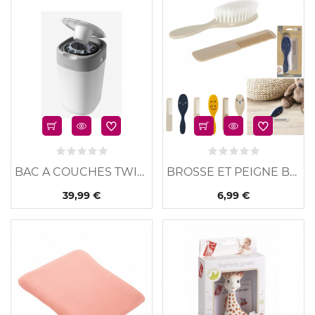
u
Nouveau
BAC A COUCHES TWIST &...
BROSSE ET PEIGNE BEBE...
39,99 €
6,99 €
u
Nouveau