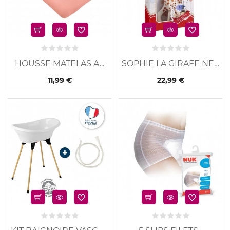
HOUSSE MATELAS A...
SOPHIE LA GIRAFE NEW...
11,99 €
22,99 €
u
Nouveau