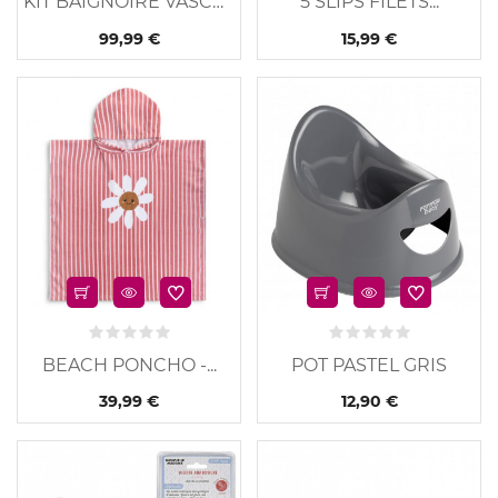
KIT BAIGNOIRE VASCO BLANC
5 SLIPS FILETS...
99,99 €
15,99 €
u
Nouveau
BEACH PONCHO -...
POT PASTEL GRIS
39,99 €
12,90 €
u
Nouveau