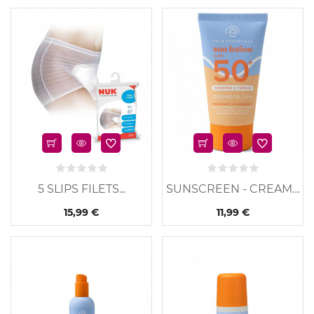
u
Nouveau
5 SLIPS FILETS...
SUNSCREEN - CREAM -...
15,99 €
11,99 €
u
Nouveau