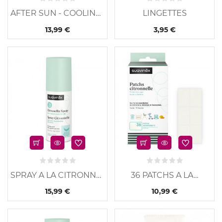
AFTER SUN - COOLING...
LINGETTES
13,99 €
3,95 €
u
Nouveau
SPRAY A LA CITRONNELLE
36 PATCHS A LA...
15,99 €
10,99 €
u
Nouveau