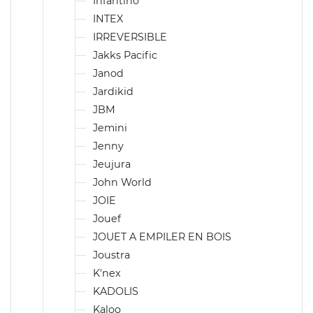
Infantino
INTEX
IRREVERSIBLE
Jakks Pacific
Janod
Jardikid
JBM
Jemini
Jenny
Jeujura
John World
JOIE
Jouef
JOUET A EMPILER EN BOIS
Joustra
K'nex
KADOLIS
Kaloo