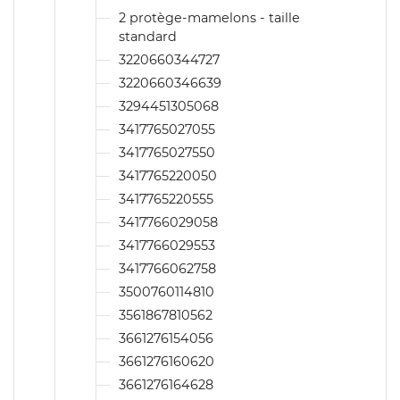
2 protège-mamelons - taille
standard
3220660344727
3220660346639
3294451305068
3417765027055
3417765027550
3417765220050
3417765220555
3417766029058
3417766029553
3417766062758
3500760114810
3561867810562
3661276154056
3661276160620
3661276164628