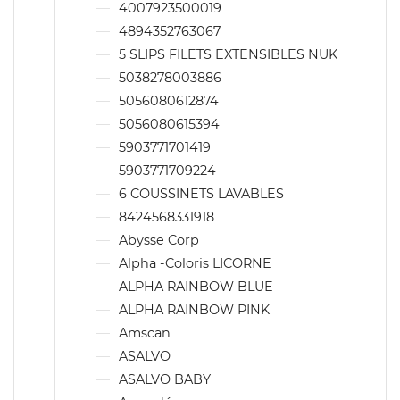
4007923500019
4894352763067
5 SLIPS FILETS EXTENSIBLES NUK
5038278003886
5056080612874
5056080615394
5903771701419
5903771709224
6 COUSSINETS LAVABLES
8424568331918
Abysse Corp
Alpha -Coloris LICORNE
ALPHA RAINBOW BLUE
ALPHA RAINBOW PINK
Amscan
ASALVO
ASALVO BABY