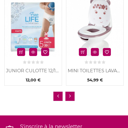
u
Nouveau
Nouveau
JUNIOR CULOTTE 12/18...
MINI TOILETTES LAVANDE
12,00 €
54,99 €
S'inscrire à la newsletter